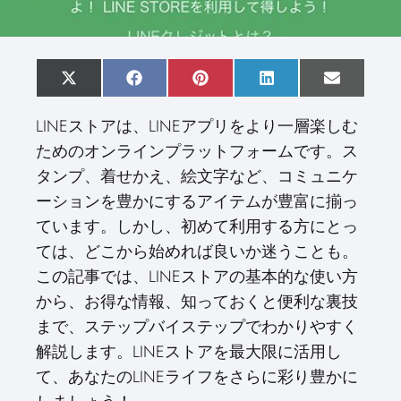
S
X
S
F
S
P
S
L
S
E
h
(
h
a
h
i
h
i
h
m
a
T
a
c
a
n
a
n
a
a
LINEストアは、LINEアプリをより一層楽しむ
r
w
r
e
r
t
r
k
r
i
e
i
e
b
e
e
e
e
e
l
ためのオンラインプラットフォームです。ス
o
t
o
o
o
r
o
d
o
n
t
n
o
n
e
n
I
n
タンプ、着せかえ、絵文字など、コミュニケ
e
k
s
n
r
t
ーションを豊かにするアイテムが豊富に揃っ
)
ています。しかし、初めて利用する方にとっ
ては、どこから始めれば良いか迷うことも。
この記事では、LINEストアの基本的な使い方
から、お得な情報、知っておくと便利な裏技
まで、ステップバイステップでわかりやすく
解説します。LINEストアを最大限に活用し
て、あなたのLINEライフをさらに彩り豊かに