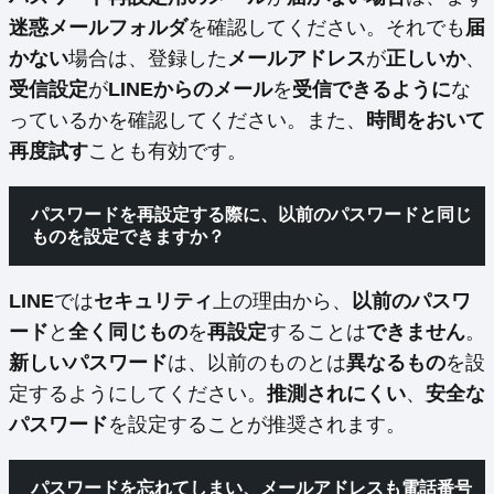
迷惑メールフォルダ
を確認してください。それでも
届
かない
場合は、登録した
メールアドレス
が
正しいか
、
受信設定
が
LINEからのメール
を
受信できるように
な
っているかを確認してください。また、
時間をおいて
再度試す
ことも有効です。
パスワードを再設定する際に、以前のパスワードと同じ
ものを設定できますか？
LINE
では
セキュリティ
上の理由から、
以前のパスワ
ード
と
全く同じもの
を
再設定
することは
できません
。
新しいパスワード
は、以前のものとは
異なるもの
を設
定するようにしてください。
推測されにくい
、
安全な
パスワード
を設定することが推奨されます。
パスワードを忘れてしまい、メールアドレスも電話番号