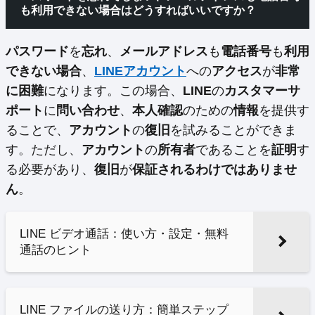
も利用できない場合はどうすればいいですか？
パスワード
を
忘れ
、
メールアドレス
も
電話番号
も
利用
できない場合
、
LINEアカウント
への
アクセス
が
非常
に困難
になります。この場合、
LINE
の
カスタマーサ
ポート
に
問い合わせ
、
本人確認
のための
情報
を提供す
ることで、
アカウント
の
復旧
を試みることができま
す。ただし、
アカウント
の
所有者
であることを
証明
す
る必要があり、
復旧
が
保証されるわけではありませ
ん
。
LINE ビデオ通話：使い方・設定・無料
通話のヒント
LINE ファイルの送り方：簡単ステップ