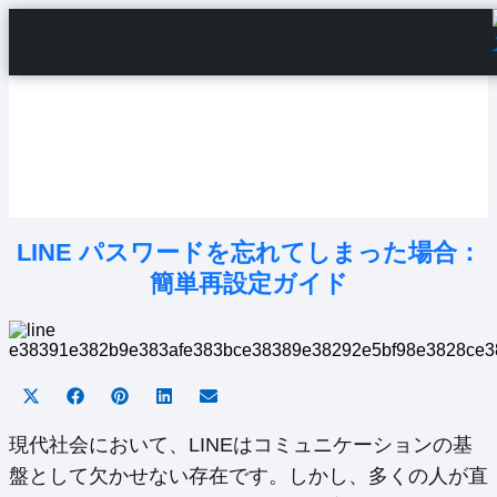
Home
Android Tutorials
Android Apps
Android Issues
Android Settings
Line
LINE パスワードを忘れてしまった場合：
簡単再設定ガイド
Share
Share
Share
Share
Share
on
on
on
on
on
X
Facebook
Pinterest
LinkedIn
Email
現代社会において、LINEはコミュニケーションの基
(Twitter)
盤として欠かせない存在です。しかし、多くの人が直