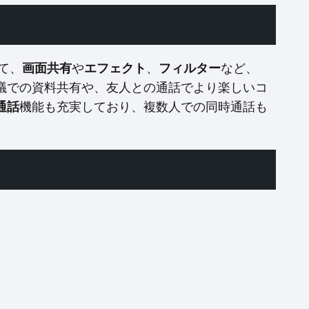
て、
画面共有
や
エフェクト
、
フィルター
など、
議での資料共有や、友人との通話でより楽しいコ
通話
機能も充実しており、複数人での同時通話も