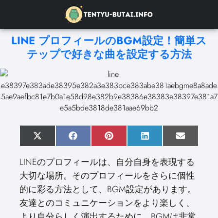
LINE プロフィールのBGM設定！簡単ス
テップで好きな曲を設定する方法
S
X
S
F
S
P
S
L
S
E
h
(
h
a
h
i
h
i
h
m
a
T
a
c
a
n
a
n
a
a
LINEのプロフィールは、自分自身を表現する
r
w
r
e
r
t
r
k
r
i
e
i
e
b
e
e
e
e
e
l
大切な場所。そのプロフィールをさらに個性
o
t
o
o
o
r
o
d
o
n
t
n
o
n
e
n
I
n
的に彩る方法として、BGM設定があります。
e
k
s
n
r
t
友達とのコミュニケーションをより楽しく、
)
より自分らしく演出するために、BGMは非常