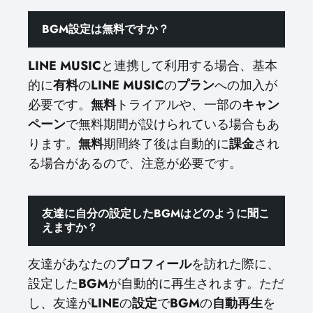
BGM設定は無料ですか？
LINE MUSIC
と連携して利用する場合、基本
的に
有料
の
LINE MUSIC
の
プラン
への加入が
必要です。
無料
トライアルや、一部の
キャン
ペーン
で無料期間が設けられている場合もあ
ります。
無料
期間終了後は自動的に
課金
され
る場合があるので、注意が必要です。
友達に自分の設定したBGMはどのように聞こ
えますか？
友達があなたの
プロフィール
を訪れた際に、
設定した
BGM
が自動的に再生されます。ただ
し、友達が
LINE
の
設定
で
BGM
の
自動再生
を