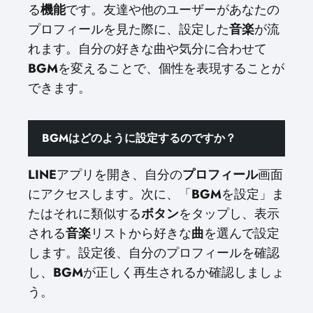
る
機能
です。友達や他のユーザーがあなたの
プロフィールを見た際に、設定した
音楽
が流
れます。自分の好きな曲や気分に合わせて
BGM
を変えることで、個性を表現することが
できます。
BGMはどのように設定するのですか？
LINE
アプリを開き、自分の
プロフィール
画面
にアクセスします。次に、「
BGM
を設定」ま
たはそれに類似する
ボタン
をタップし、表示
される
音楽
リストから好きな
曲
を選んで設定
します。設定後、自分のプロフィールを確認
し、
BGM
が正しく再生されるか確認しましょ
う。