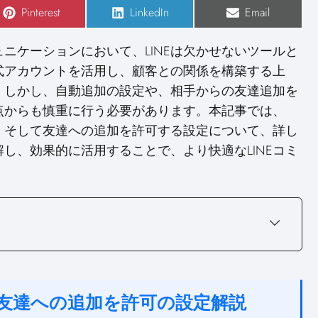
S
Pinterest
S
LinkedIn
S
Email
h
h
h
a
a
a
r
r
r
ニケーションにおいて、LINEは欠かせないツールと
e
e
e
o
o
o
公式アカウントを活用し、顧客との関係を構築する上
n
n
n
。しかし、自動追加の設定や、相手からの友達追加を
点からも慎重に行う必要があります。本記事では、
法、そして友達への追加を許可する設定について、詳し
し、効果的に活用することで、より快適なLINEコミ
加と友達への追加を許可の設定解説