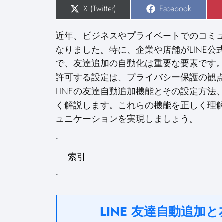
S
X (Twitter)
S
Facebook
h
h
a
a
r
r
近年、ビジネスやプライベートでのコミュ
e
e
o
o
なりました。特に、企業や店舗がLINE
n
n
で、友達追加の自動化は重要な要素です
許可する設定は、プライバシー保護の観
LINEの友達自動追加機能とその設定方
く解説します。これらの機能を正しく理解
ュニケーションを実現しましょう。
索引
LINE 友達自動追