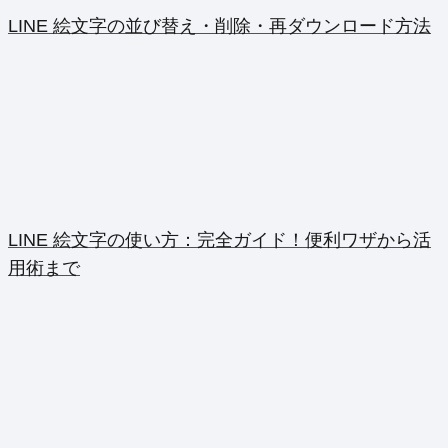
LINE 絵文字の並び替え・削除・再ダウンロード方法
LINE 絵文字の使い方：完全ガイド！便利ワザから活
用術まで