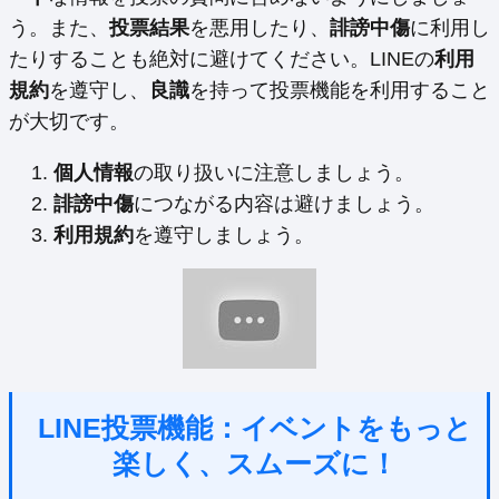
う。また、
投票結果
を悪用したり、
誹謗中傷
に利用し
たりすることも絶対に避けてください。LINEの
利用
規約
を遵守し、
良識
を持って投票機能を利用すること
が大切です。
個人情報
の取り扱いに注意しましょう。
誹謗中傷
につながる内容は避けましょう。
利用規約
を遵守しましょう。
LINE投票機能：イベントをもっと
楽しく、スムーズに！