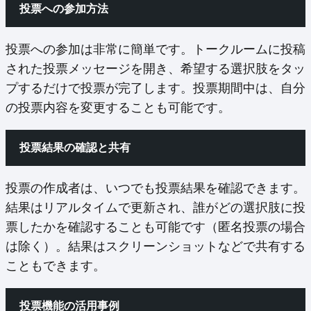
投票への参加方法
投票への参加は非常に簡単です。トークルームに投稿
された投票メッセージを開き、希望する選択肢をタッ
プするだけで投票が完了します。投票期間中は、自分
の投票内容を変更することも可能です。
投票結果の確認と共有
投票の作成者は、いつでも投票結果を確認できます。
結果はリアルタイムで更新され、誰がどの選択肢に投
票したかを確認することも可能です（匿名投票の場合
は除く）。結果はスクリーンショットなどで共有する
こともできます。
投票機能の活用事例