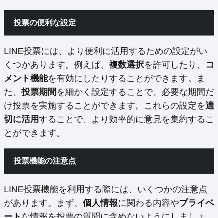
投票の便利な設定
LINE投票には、より便利に活用するための設定がい
くつかあります。例えば、
複数選択
を許可したり、
コ
メント機能
を有効にしたりすることができます。ま
た、
投票期間
を細かく設定することで、必要な期間だ
け投票を実施することができます。これらの設定を
適
切に活用
することで、より効率的に意見を集約するこ
とができます。
投票機能の注意点
LINE投票機能を利用する際には、いくつかの注意点
があります。まず、
個人情報
に関わる内容や
プライベ
ート
な情報を投票の質問に含めないようにしましょ