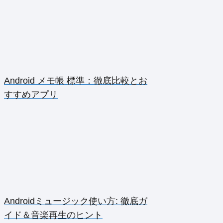
Android メモ帳 標準：徹底比較とお
すすめアプリ
Androidミュージック使い方: 徹底ガ
イド＆音楽再生のヒント