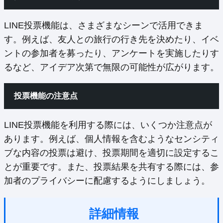
LINE投票機能は、さまざまなシーンで活用できま
す。例えば、友人との旅行の行き先を決めたり、イベ
ントの参加者を募ったり、アンケートを実施したりす
るなど、アイデア次第で無限の可能性が広がります。
投票機能の注意点
LINE投票機能を利用する際には、いくつか注意点が
あります。例えば、個人情報を含むようなセンシティ
ブな内容の投票は避け、投票期間を適切に設定するこ
とが重要です。また、投票結果を共有する際には、参
加者のプライバシーに配慮するようにしましょう。
詳細情報