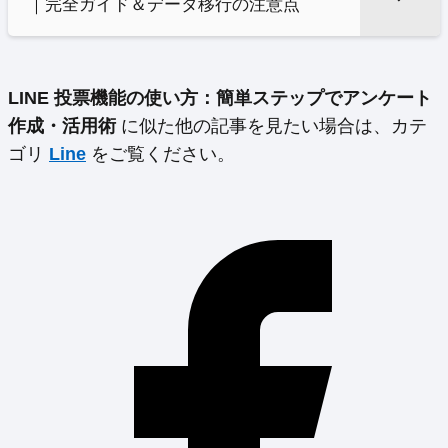
｜完全ガイド＆データ移行の注意点
LINE 投票機能の使い方：簡単ステップでアンケート
作成・活用術
に似た他の記事を見たい場合は、カテ
ゴリ
Line
をご覧ください。