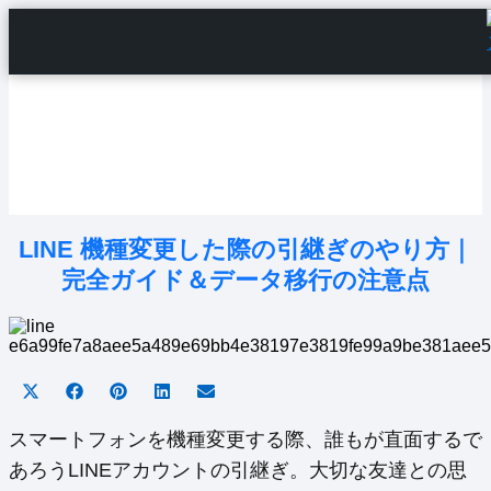
Home
Android Tutorials
Android Apps
Android Issues
Android Settings
Line
LINE 機種変更した際の引継ぎのやり方｜
完全ガイド＆データ移行の注意点
Share
Share
Share
Share
Share
on
on
on
on
on
X
Facebook
Pinterest
LinkedIn
Email
スマートフォンを機種変更する際、誰もが直面するで
(Twitter)
あろうLINEアカウントの引継ぎ。大切な友達との思