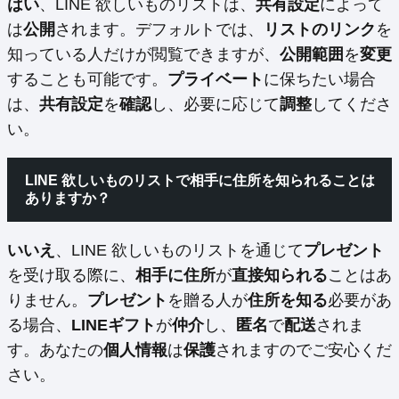
はい
、LINE 欲しいものリストは、
共有設定
によって
は
公開
されます。デフォルトでは、
リストのリンク
を
知っている人だけが閲覧できますが、
公開範囲
を
変更
することも可能です。
プライベート
に保ちたい場合
は、
共有設定
を
確認
し、必要に応じて
調整
してくださ
い。
LINE 欲しいものリストで相手に住所を知られることは
ありますか？
いいえ
、LINE 欲しいものリストを通じて
プレゼント
を受け取る際に、
相手に住所
が
直接知られる
ことはあ
りません。
プレゼント
を贈る人が
住所を知る
必要があ
る場合、
LINEギフト
が
仲介
し、
匿名
で
配送
されま
す。あなたの
個人情報
は
保護
されますのでご安心くだ
さい。