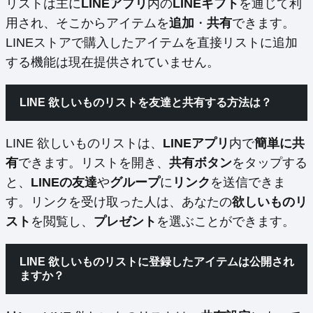
リストは主に
LINEアプリ
内の
LINEギフト
を通じて利
用され、そこからアイテムを
追加
・
共有
できます。
LINEストアで購入したアイテムを直接リストに追加
する機能は現在提供されていません。
LINE 欲しいものリストを友達と共有する方法は？
LINE 欲しいものリストは、
LINEアプリ
内で
簡単に共
有
できます。リストを開き、
共有ボタン
をタップする
と、
LINEの友達
や
グループ
に
リンク
を送信できま
す。リンクを受け取った人は、あなたの
欲しいものリ
スト
を閲覧し、
プレゼント
を選ぶことができます。
LINE 欲しいものリストに登録したアイテムは公開され
ますか？