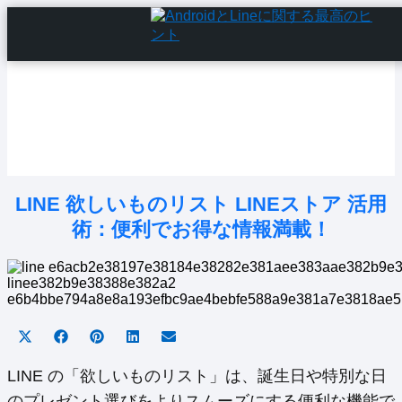
Home
Android Tutorials
Android Apps
Android Issues
Android Settings
Line
LINE 欲しいものリスト LINEストア 活用
術：便利でお得な情報満載！
Share
Share
Share
Share
Share
on
on
on
on
on
X
Facebook
Pinterest
LinkedIn
Email
LINE の「欲しいものリスト」は、誕生日や特別な日
(Twitter)
のプレゼント選びをよりスムーズにする便利な機能で