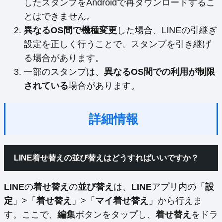
したスタンプをAndroidで再ダウンロードするこ
とはできません。
異なるOS間で機種変更
した場合、LINEの引継ぎ
設定を正しく行うことで、スタンプを引き継げ
る場合があります。
一部のスタンプは、
異なるOS間での利用が制限
されている
場合があります。
詳細情報
LINE着せ替えの並び替えはどうすればいいですか？
LINE
の
着せ替え
の
並び替え
は、
LINE
アプリ内の「
設
定
」>「
着せ替え
」>「
マイ着せ替え
」から行えま
す。ここで、
編集
ボタンをタップし、
着せ替え
をドラ