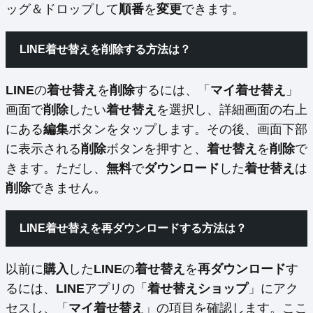
ッグ＆ドロップして
順番
を
変更
できます。
LINE着せ替えを削除する方法は？
LINE
の
着せ替え
を
削除
するには、「
マイ着せ替え
」
画面で
削除
したい
着せ替え
を選択し、詳細画面の右上
にある
編集
ボタンをタップします。その後、画面下部
に表示される
削除
ボタンを押すと、
着せ替え
を
削除
で
きます。ただし、
無料
で
ダウンロード
した
着せ替え
は
削除
できません。
LINE着せ替えを再ダウンロードする方法は？
以前に
購入
した
LINE
の
着せ替え
を
再ダウンロード
す
るには、
LINE
アプリの「
着せ替えショップ
」にアク
セスし、「
マイ着せ替え
」の項目を確認します。ここ