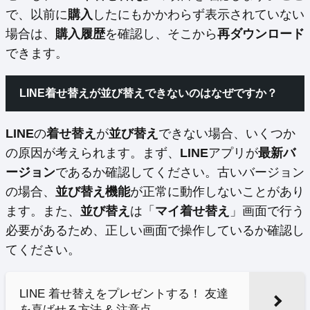
で、以前に
購入
したにもかかわらず表示されていない
場合は、
購入履歴
を確認し、そこから
再ダウンロード
できます。
LINE着せ替えが並び替えできないのはなぜですか？
LINE
の
着せ替え
が
並び替え
できない場合、いくつか
の原因が考えられます。まず、
LINE
アプリが
最新バ
ージョン
であるか確認してください。古いバージョン
の場合、
並び替え機能
が正常に動作しないことがあり
ます。また、
並び替え
は「
マイ着せ替え
」画面で行う
必要があるため、正しい画面で操作しているか確認し
てください。
LINE 着せ替えをプレゼントする！ 友達
を喜ばせる方法 & 注意点