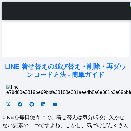
Home
Android Tutorials
Android Apps
Android Issues
Android Settings
Line
LINE 着せ替えの並び替え・削除・再ダウ
ンロード方法 - 簡単ガイド
Share
Share
Share
Share
Share
on
on
on
on
on
X
Facebook
Pinterest
LinkedIn
Email
LINEを毎日使う上で、着せ替えは気分転換に欠かせ
(Twitter)
ない要素の一つですよね。しかし、気づけばたくさん