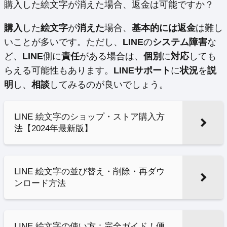
購入した絵文字が消えた場合、返金は可能ですか？
購入
した
絵文字
が
消えた
場合、
基本的には返金
は難し
いことが多いです。ただし、
LINE
の
システム障害
な
ど、
LINE
側に
責任
がある場合は、
個別
に
対応
しても
らえる可能性もあります。
LINEサポート
に
状況
を
説
明
し、
相談
してみるのが良いでしょう。
LINE 絵文字のショップ・ストア購入方
法【2024年最新版】
LINE 絵文字の並び替え・削除・再ダウ
ンロード方法
LINE 絵文字の使い方：完全ガイド！便