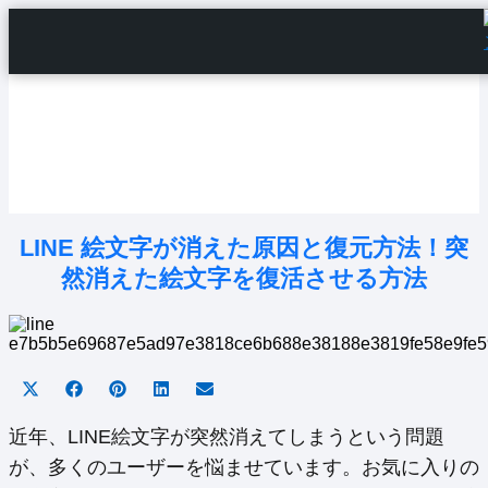
Home
Android Tutorials
Android Apps
Android Issues
Android Settings
Line
LINE 絵文字が消えた原因と復元方法！突
然消えた絵文字を復活させる方法
Share
Share
Share
Share
Share
on
on
on
on
on
X
Facebook
Pinterest
LinkedIn
Email
近年、LINE絵文字が突然消えてしまうという問題
(Twitter)
が、多くのユーザーを悩ませています。お気に入りの