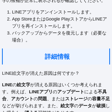
字の候補が正常に表示されるか確認してください。
LINEアプリをアンインストールします。
App StoreまたはGoogle PlayストアからLINEア
プリを再インストールします。
バックアップからデータを復元します（必要な
場合）。
詳細情報
LINE絵文字が消えた原因は何ですか？
LINE
の
絵文字
が消える原因はいくつか考えられま
す。例えば、
LINEアプリ
の
アップデート
による
不具
合
、
アカウント
の
問題
、または
ストレージ
の
容量不足
などが挙げられます。また、
絵文字
の
データ
が
破損
し