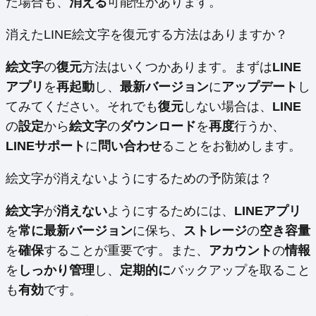
た場合も、
消える
可能性があります。
消えたLINE絵文字を復元する方法はありますか？
絵文字
の
復元
方法はいくつかあります。まずは
LINE
アプリ
を
再起動
し、
最新バージョン
に
アップデート
し
てみてください。それでも
復元
しない場合は、
LINE
の
設定
から
絵文字
の
ダウンロード
を
再度
行うか、
LINEサポート
に
問い合わせ
ることをお勧めします。
絵文字が消えないようにするための予防策は？
絵文字
が
消えない
ようにするためには、
LINEアプリ
を
常に最新バージョン
に保ち、
ストレージ
の
空き容量
を
確保
することが重要です。また、
アカウント
の
情報
を
しっかり管理
し、
定期的に
バックアップを取ること
も
有効
です。