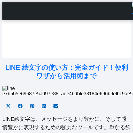
Home
Android Tutorials
Android Apps
Android Issues
Android Settings
Line
LINE 絵文字の使い方：完全ガイド！便利
ワザから活用術まで
Share
Share
Share
Share
Share
on
on
on
on
on
X
Facebook
Pinterest
LinkedIn
Email
LINE絵文字は、メッセージをより豊かに、そして感
(Twitter)
情豊かに表現するための強力なツールです。単なる飾