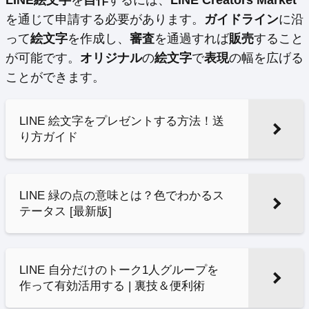
LINE絵文字
を
自作
するには、
LINE Creators Market
を通じて申請する必要があります。
ガイドライン
に沿
って
絵文字
を作成し、
審査
を通過すれば
販売
すること
が可能です。
オリジナル
の
絵文字
で
表現
の幅を広げる
ことができます。
LINE 絵文字をプレゼントする方法！送
り方ガイド
LINE 緑の点の意味とは？色でわかるス
テータス [最新版]
LINE 自分だけのトーク1人グループを
作って有効活用する | 裏技＆便利術