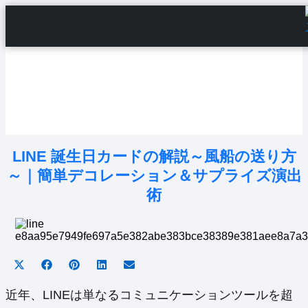
Home
Android Tutorials
Android Apps
Android Issues
Android Settings
Line
LINE 誕生日カードの解説～風船の送り方
～｜簡単デコレーション＆サプライズ演出
術
Share
Share
Share
Share
Share
on
on
on
on
on
X
Facebook
Pinterest
LinkedIn
Email
近年、LINEは単なるコミュニケーションツールを超
(Twitter)