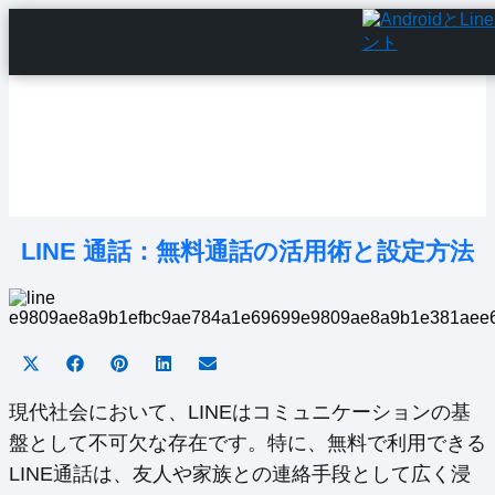
Home
Android Tutorials
Android Apps
Android Issues
Android Settings
Line
LINE 通話：無料通話の活用術と設定方法
Share
Share
Share
Share
Share
on
on
on
on
on
X
Facebook
Pinterest
LinkedIn
Email
現代社会において、LINEはコミュニケーションの基
(Twitter)
盤として不可欠な存在です。特に、無料で利用できる
LINE通話は、友人や家族との連絡手段として広く浸