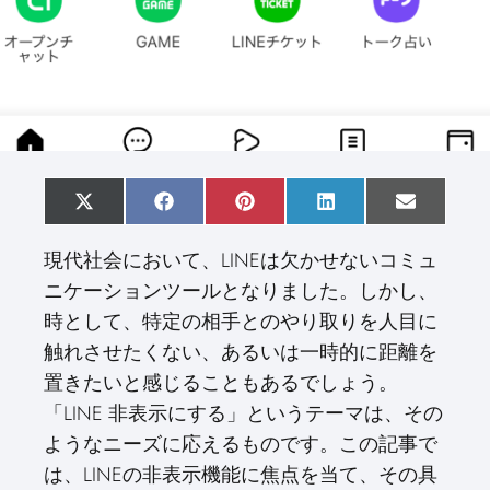
S
X
S
F
S
P
S
L
S
E
h
(
h
a
h
i
h
i
h
m
a
T
a
c
a
n
a
n
a
a
現代社会において、LINEは欠かせないコミュ
r
w
r
e
r
t
r
k
r
i
e
i
e
b
e
e
e
e
e
l
ニケーションツールとなりました。しかし、
o
t
o
o
o
r
o
d
o
n
t
n
o
n
e
n
I
n
時として、特定の相手とのやり取りを人目に
e
k
s
n
r
t
触れさせたくない、あるいは一時的に距離を
)
置きたいと感じることもあるでしょう。
「LINE 非表示にする」というテーマは、その
ようなニーズに応えるものです。この記事で
は、LINEの非表示機能に焦点を当て、その具