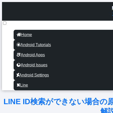
Home
Android Tutorials
Android Apps
Android Issues
Android Settings
Line
LINE ID検索ができない場合の
解