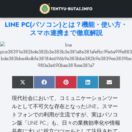
LINE PC(パソコン)とは？機能・使い方・
スマホ連携まで徹底解説
S
X
S
F
S
P
S
L
S
E
h
(
h
a
h
i
h
i
h
m
a
T
a
c
a
n
a
n
a
a
現代社会において、コミュニケーションツー
r
w
r
e
r
t
r
k
r
i
e
i
e
b
e
e
e
e
e
l
ルとして不可欠な存在となったLINE。スマー
o
t
o
o
o
r
o
d
o
n
t
n
o
n
e
n
I
n
トフォンでの利用が主流ですが、実はパソコ
e
k
s
n
r
t
ン版「LINE PC」も、日々の業務効率化や情報
)
共有に大いに役立つツールとして注目されて