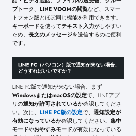
話・ビデオ通話
、
ファイルの送受信
、
グルー
プトーク
、
LINE VOOMの閲覧
など、スマー
トフォン版とほぼ同じ機能を利用できます。
キーボード
を使って
テキスト入力
がしやすい
ため、
長文のメッセージ
を送信するのに便利
です。
LINE PC（パソコン）版で通知が来ない場合、
どうすればいいですか？
LINE PC版で通知が来ない場合、まず
WindowsまたはmacOSの設定
で、LINEアプ
リの
通知が許可されているか
確認してくださ
い。次に、
LINE PC版の設定
で、
通知設定が
有効になっているか
確認してください。
集中
モード
や
おやすみモード
が有効になっている