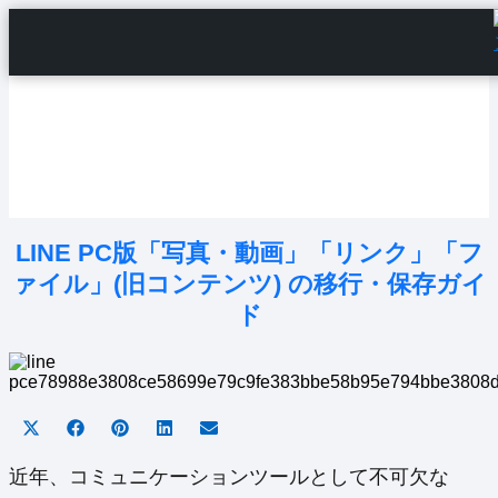
Home
Android Tutorials
Android Apps
Android Issues
Android Settings
Line
LINE PC版「写真・動画」「リンク」「フ
ァイル」(旧コンテンツ) の移行・保存ガイ
ド
Share
Share
Share
Share
Share
on
on
on
on
on
X
Facebook
Pinterest
LinkedIn
Email
近年、コミュニケーションツールとして不可欠な
(Twitter)