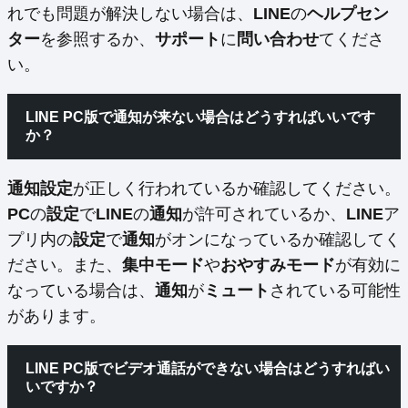
れでも問題が解決しない場合は、
LINE
の
ヘルプセン
ター
を参照するか、
サポート
に
問い合わせ
てくださ
い。
LINE PC版で
通知
が来ない場合はどうすればいいです
か？
通知設定
が正しく行われているか確認してください。
PC
の
設定
で
LINE
の
通知
が許可されているか、
LINE
ア
プリ内の
設定
で
通知
がオンになっているか確認してく
ださい。また、
集中モード
や
おやすみモード
が有効に
なっている場合は、
通知
が
ミュート
されている可能性
があります。
LINE PC版で
ビデオ通話
ができない場合はどうすればい
いですか？