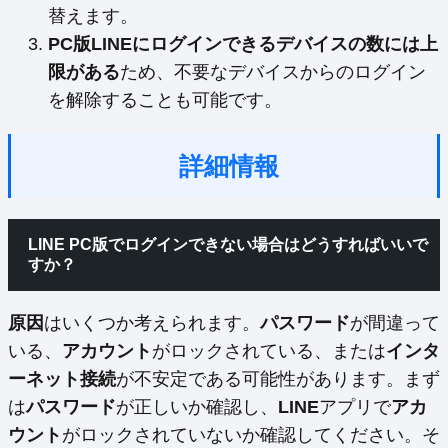
替えます。
PC版LINEにログインできるデバイスの数には上
限がある
ため、不要なデバイスからのログイン
を解除することも可能です。
詳細情報
LINE PC版で
ログイン
できない場合はどうすればいいで
すか？
原因
はいくつか考えられます。
パスワード
が間違って
いる、
アカウント
がロックされている、または
インタ
ーネット接続
が不安定である可能性があります。まず
は
パスワード
が正しいか確認し、
LINE
アプリで
アカ
ウント
がロックされていないか確認してください。そ