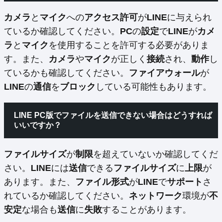
カメラ
と
マイク
への
アクセス許可
が
LINE
に与えられ
ているか確認してください。
PC
の
設定
で
LINE
が
カメ
ラ
と
マイク
を使用することを許可する必要がありま
す。また、
カメラ
や
マイク
が正しく
接続
され、
動作
し
ているかも確認してください。
ファイアウォール
が
LINE
の
通信
を
ブロック
している可能性もあります。
LINE PC版で
ファイル
を
送信
できない場合はどうすれば
いいですか？
ファイルサイズ
が
制限
を超えていないか確認してくだ
さい。
LINE
には
送信
できる
ファイルサイズ
に
上限
が
あります。また、
ファイル形式
が
LINE
で
サポート
さ
れているか確認してください。
ネットワーク
環境が
不
安定
な場合も
送信
に
失敗
することがあります。