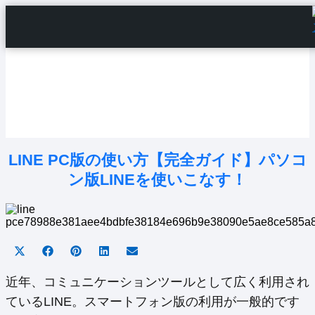
Home
Android Tutorials
Android Apps
Android Issues
Android Settings
Line
LINE PC版の使い方【完全ガイド】パソコ
ン版LINEを使いこなす！
Share
Share
Share
Share
Share
on
on
on
on
on
X
Facebook
Pinterest
LinkedIn
Email
近年、コミュニケーションツールとして広く利用され
(Twitter)
ているLINE。スマートフォン版の利用が一般的です