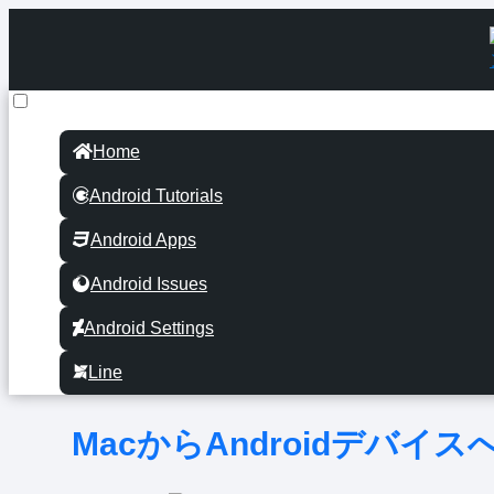
Home
Android Tutorials
Android Apps
Android Issues
Android Settings
Line
MacからAndroidデバ