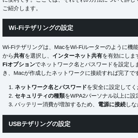
ご紹介します。
Wi-Fiテザリングの設定
Wi-Fiテザリングは、MacをWi-Fiルーターのように
から
共有
を選択し、
インターネット共有
を有効にしま
Fiオプション
でネットワーク名とパスワードを設定します。
き、Macが作成したネットワークに接続すれば完了で
ネットワーク名とパスワード
を安全に設定してく
セキュリティの種類
をWPA2パーソナル以上に
バッテリー消費が増加するため、
電源に接続
しな
USBテザリングの設定