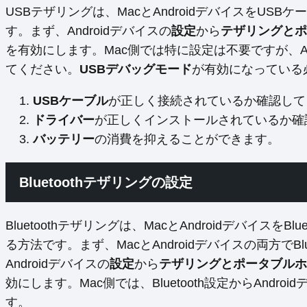
USBテザリングは、MacとAndroidデバイスをU
す。まず、Androidデバイスの
設定
から
テザリングとポ
を有効にします。Mac側では特に設定は不要ですが、A
てください。
USBデバッグモード
が有効になっている
USBケーブル
が正しく接続されているか確認して
ドライバー
が正しくインストールされているか確
バッテリー
の消費を抑えることができます。
Bluetoothテザリングの設定
Bluetoothテザリングは、MacとAndroidデバイスを
る方法です。まず、MacとAndroidデバイスの両方でB
Androidデバイスの
設定
から
テザリングとポータブルホ
効にします。Mac側では、Bluetooth設定からAnd
す。