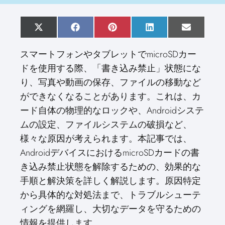
S
X
S
F
S
P
S
L
S
E
h
(
h
a
h
i
h
i
h
m
a
T
a
c
a
n
a
n
a
a
スマートフォンやタブレットでmicroSDカー
r
w
r
e
r
t
r
k
r
i
e
i
e
b
e
e
e
e
e
l
ドを使用する際、「書き込み禁止」状態にな
o
t
o
o
o
r
o
d
o
n
t
n
o
n
e
n
I
n
り、写真や動画の保存、ファイルの移動など
e
k
s
n
r
t
ができなくなることがあります。これは、カ
)
ード自体の物理的なロックや、Androidシステ
ムの設定、ファイルシステムの破損など、
様々な原因が考えられます。本記事では、
AndroidデバイスにおけるmicroSDカードの書
き込み禁止状態を解除するための、効果的な
手順と解決策を詳しく解説します。原因特定
から具体的な対処法まで、トラブルシューテ
ィングを網羅し、大切なデータを守るための
情報を提供します。