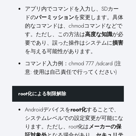
アプリ内でコマンドを入力し、SDカー
ドの
パーミッション
を変更します。具体
的なコマンドは、chmodコマンドなどで
す。ただし、この方法は
高度な知識
が必
要であり、誤った操作はシステムに
損害
を与える可能性があります。
コマンド入力例：chmod 777 /sdcard (注
意: 使用は自己責任で行ってください)
root化による制限解除
Androidデバイスを
root化
することで、
システムレベルでの設定変更が可能にな
ります。ただし、root化は
メーカーの保
証対象外
となる場合があり、
セキュリテ