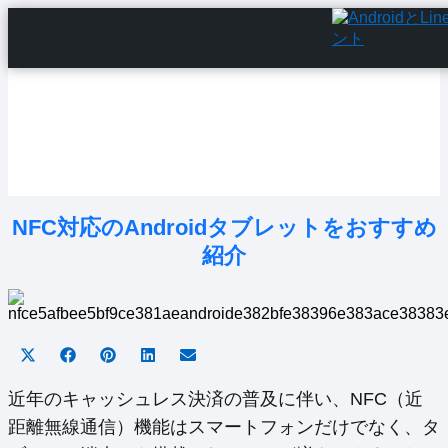
Home
Android Tutorials
Android Apps
Android Issues
Android Settings
Line
NFC対応のAndroidタブレットをおすすめ
紹介
Share
Share
Share
Share
Share
on
on
on
on
on
X
Facebook
Pinterest
LinkedIn
Email
近年のキャッシュレス決済の普及に伴い、NFC（近
(Twitter)
距離無線通信）機能はスマートフォンだけでなく、タ