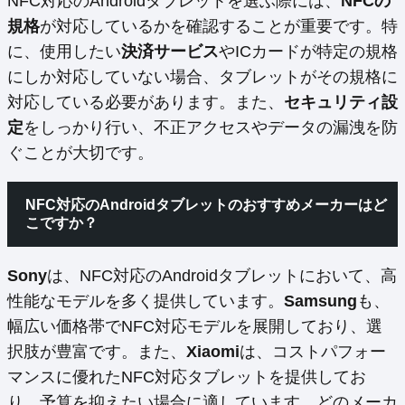
NFC対応のAndroidタブレットを選ぶ際には、
NFCの
規格
が対応しているかを確認することが重要です。特
に、使用したい
決済サービス
やICカードが特定の規格
にしか対応していない場合、タブレットがその規格に
対応している必要があります。また、
セキュリティ設
定
をしっかり行い、不正アクセスやデータの漏洩を防
ぐことが大切です。
NFC対応のAndroidタブレットのおすすめメーカーはど
こですか？
Sony
は、NFC対応のAndroidタブレットにおいて、高
性能なモデルを多く提供しています。
Samsung
も、
幅広い価格帯でNFC対応モデルを展開しており、選
択肢が豊富です。また、
Xiaomi
は、コストパフォー
マンスに優れたNFC対応タブレットを提供してお
り、予算を抑えたい場合に適しています。どのメーカ