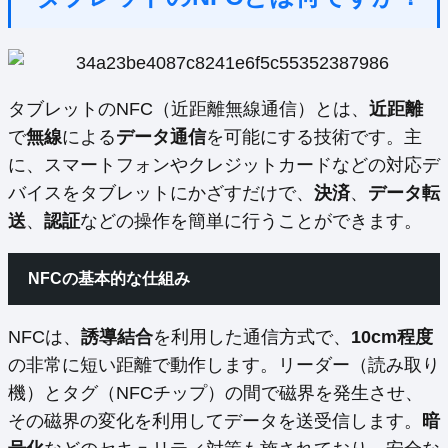
タブレットのNFC（近距離無線通信）とは、
近距離
で
無線
による
データ通信
を可能にする技術です。主
に、スマートフォンやクレジットカードなどの対応デ
バイスをタブレットにかざすだけで、
決済
、
データ転
送
、
認証
などの操作を簡単に行うことができます。
NFCの基本的な仕組み
NFCは、
誘導結合
を利用した通信方式で、
10cm程度
の非常に短い距離で動作します。リーダー（読み取り
機）とタグ（NFCチップ）の間で磁界を発生させ、
その磁界の変化を利用してデータを送受信します。
暗