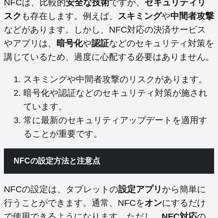
NFCは、比較的
安全な技術
ですが、
セキュリティリ
スク
も存在します。例えば、
スキミング
や
中間者攻撃
などがあります。しかし、NFC対応の決済サービス
やアプリは、
暗号化
や
認証
などのセキュリティ対策を
講じているため、過度に心配する必要はありません。
スキミングや中間者攻撃のリスクがあります。
暗号化や認証などのセキュリティ対策が施され
ています。
常に最新のセキュリティアップデートを適用す
ることが重要です。
NFCの設定方法と注意点
NFCの設定は、タブレットの
設定アプリ
から簡単に
行うことができます。通常、NFCを
オン
にするだけ
で使用できるようになります。ただし、
NFC対応
の