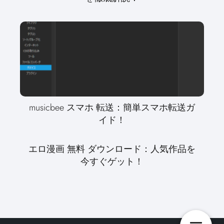
musicbee スマホ 転送：簡単スマホ転送ガ
イド！
エロ漫画 無料 ダウンロード：人気作品を
今すぐゲット！