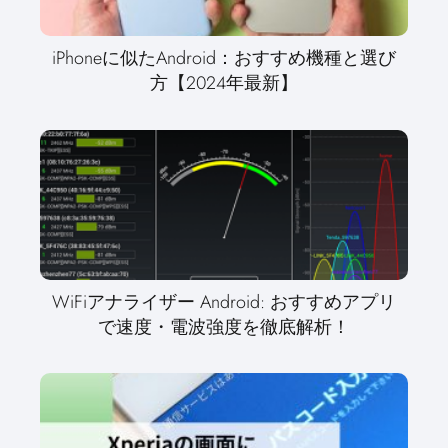
iPhoneに似たAndroid：おすすめ機種と選び
方【2024年最新】
WiFiアナライザー Android: おすすめアプリ
で速度・電波強度を徹底解析！