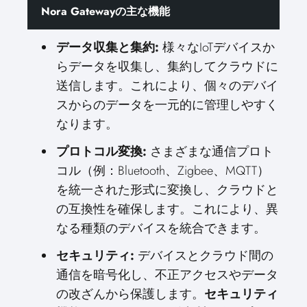
Nora Gatewayの主な機能
データ収集と集約:
様々なIoTデバイスか
らデータを収集し、集約してクラウドに
送信します。これにより、個々のデバイ
スからのデータを一元的に管理しやすく
なります。
プロトコル変換:
さまざまな通信プロト
コル（例：Bluetooth、Zigbee、MQTT）
を統一された形式に変換し、クラウドと
の互換性を確保します。これにより、異
なる種類のデバイスを統合できます。
セキュリティ:
デバイスとクラウド間の
通信を暗号化し、不正アクセスやデータ
の改ざんから保護します。
セキュリティ