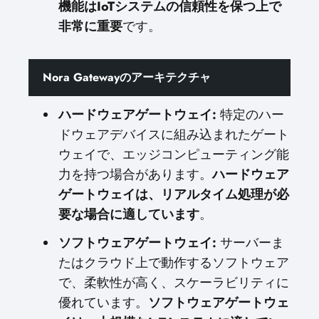
機能はIoTシステムの信頼性を保つ上で
非常に重要
です。
Nora Gatewayのアーキテクチャ
ハードウェアゲートウェイ:
特定のハー
ドウェアデバイスに組み込まれたゲート
ウェイで、エッジコンピューティング能
力を持つ場合があります。
ハードウェア
ゲートウェイは、リアルタイム処理が必
要な場合に適しています
。
ソフトウェアゲートウェイ:
サーバーま
たはクラウド上で動作するソフトウェア
で、柔軟性が高く、スケーラビリティに
優れています。
ソフトウェアゲートウェ