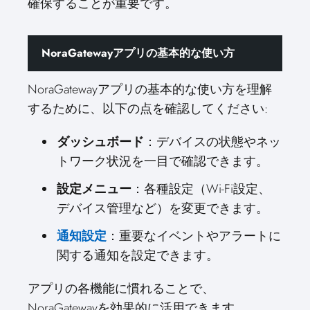
確保することが重要です。
NoraGatewayアプリの基本的な使い方
NoraGatewayアプリの基本的な使い方を理解
するために、以下の点を確認してください:
ダッシュボード
：デバイスの状態やネッ
トワーク状況を一目で確認できます。
設定メニュー
：各種設定（Wi-Fi設定、
デバイス管理など）を変更できます。
通知設定
：重要なイベントやアラートに
関する通知を設定できます。
アプリの各機能に慣れることで、
NoraGatewayを効果的に活用できます。