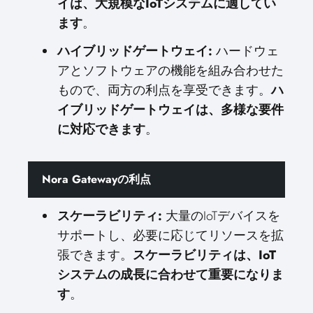
イは、大規模なIoTシステムに適してい
ます
。
ハイブリッドゲートウェイ:
ハードウェ
アとソフトウェアの機能を組み合わせた
もので、両方の利点を享受できます。
ハ
イブリッドゲートウェイは、多様な要件
に対応できます
。
Nora Gatewayの利点
スケーラビリティ:
大量のIoTデバイスを
サポートし、必要に応じてリソースを拡
張できます。
スケーラビリティは、IoT
システムの成長に合わせて重要になりま
す
。