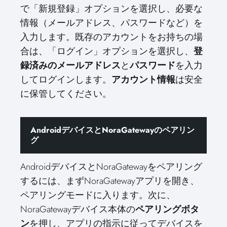
で「新規登録」オプションを選択し、必要な
情報（メールアドレス、パスワードなど）を
入力します。既存のアカウントをお持ちの場
合は、「ログイン」オプションを選択し、
登
録済みのメールアドレス
と
パスワード
を入力
してログインします。
アカウント情報
は安全
に保管してください。
AndroidデバイスとNoraGatewayのペアリン
グ
AndroidデバイスとNoraGatewayをペアリング
するには、まずNoraGatewayアプリを開き、
ペアリングモードに入ります。次に、
NoraGatewayデバイス本体の
ペアリングボタ
ン
を押し、アプリの指示に従ってデバイスを