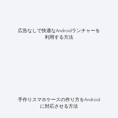
広告なしで快適なAndroidランチャーを
利用する方法
手作りスマホケースの作り方をAndroid
に対応させる方法