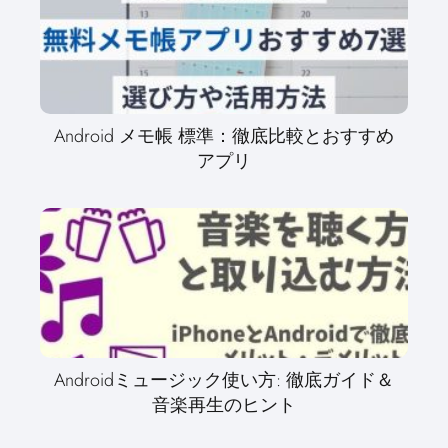
Android メモ帳 標準：徹底比較とおすすめ
アプリ
Androidミュージック使い方: 徹底ガイド＆
音楽再生のヒント