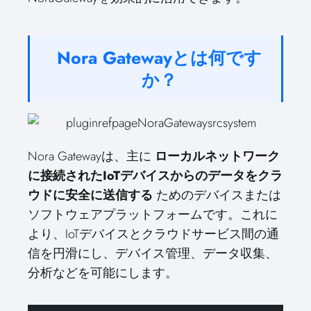
Nora Gatewayとは何です
か？
Nora Gatewayは、主に
ローカルネットワーク
に接続されたIoTデバイスからのデータをクラ
ウドに安全に送信する
ためのデバイスまたは
ソフトウェアプラットフォームです。これに
より、IoTデバイスとクラウドサービス間の通
信を円滑にし、デバイス管理、データ収集、
分析などを可能にします。