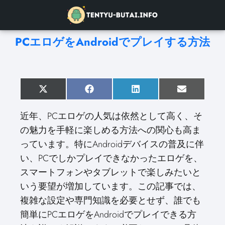
PCエロゲをAndroidでプレイする方法
S
X
S
F
S
L
S
E
h
(
h
a
h
i
h
m
a
T
a
c
a
n
a
a
近年、PCエロゲの人気は依然として高く、そ
r
w
r
e
r
k
r
i
e
i
e
b
e
e
e
l
の魅力を手軽に楽しめる方法への関心も高ま
o
t
o
o
o
d
o
n
t
n
o
n
I
n
っています。特にAndroidデバイスの普及に伴
e
k
n
r
い、PCでしかプレイできなかったエロゲを、
)
スマートフォンやタブレットで楽しみたいと
いう要望が増加しています。この記事では、
複雑な設定や専門知識を必要とせず、誰でも
簡単にPCエロゲをAndroidでプレイできる方