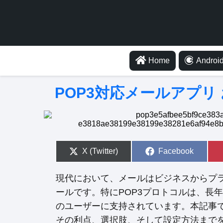
Home
Android
POP3対応メールアプリ
S
X (Twitter)
S
Facebook
h
h
a
a
r
r
現代において、メールはビジネスからプ
e
e
o
o
ールです。特にPOP3プロトコルは、長
n
n
のユーザーに支持されています。本記事で
その利点、選択肢、そして設定方法まで