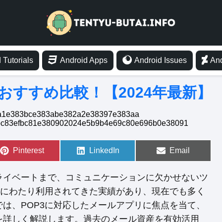
 Tutorials
Android Apps
Android Issues
And
 おすすめ比較！【2024年最新】
S
Pinterest
S
LinkedIn
S
Email
h
h
h
a
a
a
r
r
r
ライベートまで、コミュニケーションに欠かせないツ
e
e
e
o
o
o
年にわたり利用されてきた実績があり、現在でも多く
n
n
n
は、POP3に対応したメールアプリに焦点を当て、
を詳しく解説します。過去のメール資産を有効活用