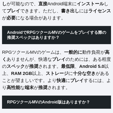
し
が可能なので、
直接
Android端末に
インストール
し
て
プレイ
できます。ただし、
書き出し
には
ライセンス
が
必要
になる場合があります。
AndroidでRPGツクールMVのゲームをプレイする際の
推奨スペックはありますか？
RPGツクールMVのゲームは、
一般的に
動作負荷が
高
く
ありませんが、快適な
プレイ
のためには、ある程度
の
スペック
が
推奨
されます。
最低限
、
Android 5.0
以
上、
RAM 2GB
以上、
ストレージ
に
十分な空き
がある
ことが望ましいです。より
快適
に
プレイ
するには、よ
り
高性能
な
端末
が
推奨
されます。
RPGツクールMVのAndroid版はありますか？