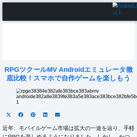
Home
Android Tutorials
Android Apps
Android Issues
Android Settings
Line
RPGツクールMV Androidエミュレータ徹
底比較！スマホで自作ゲームを楽しもう
Share
Share
Share
Share
Share
on
on
on
on
on
X
Facebook
Pinterest
LinkedIn
Email
近年、モバイルゲーム市場は拡大の一途を辿り、手軽
(Twitter)
にRPGを楽しめるようになりました。しかし、かつ