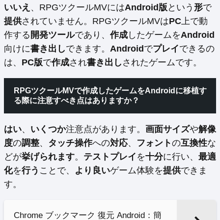
いいえ
、RPGツクールMVには
Android版
という
形
で
提供
されていません。RPGツクールMVは
PC
上で動
作する
開発ツール
であり、
作成
したゲームを
Android
向けに
書き出し
できます。
Android
で
プレイ
できるの
は、
PC版
で
作成
され
書き出し
されたゲームです。
RPGツクールMVで作成したゲームをAndroidに移植す
る際に注意すべき点はありますか？
はい
、
いくつか
注意点があります。
画面サイズ
や
解像
度
の
調整
、
タッチ操作
への
対応
、
フォント
の
互換性
な
どが
挙げられます
。
テストプレイ
を
十分
に行い、
最適
化
を
行う
ことで、
より良い
ゲーム体験を
提供
できま
す。
Chrome ブックマーク 復元 Android：簡