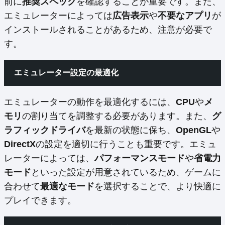
前に
推奨スペック
を確認することが重要です。また、
エミュレーターによっては
広告表示
や
不要なアプリ
が
インストールされることがあるため、注意が必要で
す。
エミュレーター設定の最適化
エミュレーターの動作を最適化するには、
CPU
や
メ
モリ
の割り当てを調整する必要があります。また、
グ
ラフィックドライバ
を最新の状態に保ち、
OpenGL
や
DirectX
の設定を適切に行うことも重要です。エミュ
レーターによっては、
パフォーマンスモード
や
省電力
モード
といった設定が用意されているため、ゲームに
合わせて
最適なモード
を選択することで、より快適に
プレイできます。