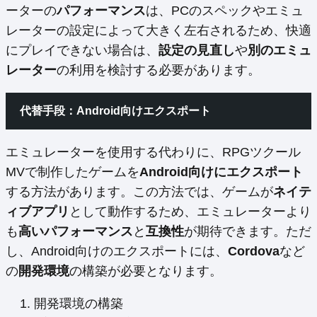
ーターの
パフォーマンス
は、PCのスペックやエミュ
レーターの設定によって大きく左右されるため、快適
にプレイできない場合は、
設定の見直し
や
別のエミュ
レーター
の利用を検討する必要があります。
代替手段：Android向けエクスポート
エミュレーターを使用する代わりに、RPGツクール
MVで制作したゲームを
Android向けにエクスポート
する方法があります。この方法では、ゲームが
ネイテ
ィブアプリ
として動作するため、エミュレーターより
も
高いパフォーマンス
と
互換性
が期待できます。ただ
し、Android向けのエクスポートには、
Cordova
など
の
開発環境
の構築が必要となります。
開発環境の構築