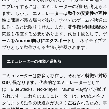
でプレイするには、エミュレーターの利用が考えられ
ます。しかし、エミュレーターは
動作の安定性
や
互換
性
に課題が残る場合があり、すべてのゲームが快適に
動作するとは限りません。また、
著作権
や
利用規約
の
問題も考慮する必要があります。代替手段として、ゲ
ームを
Android向けにエクスポート
し、ネイティブア
プリとして動作させる方法が推奨されます。
エミュレーターの種類と選択肢
エミュレーターは数多く存在し、それぞれ
特徴
や
対応
OS
が異なります。代表的なエミュレーターとして
は、BlueStacks、NoxPlayer、MEmu Playなどが挙げ
られます。これらのエミュレーターは、
PCのスペッ
ク
によって動作の快適さが大きく左右されるため、事