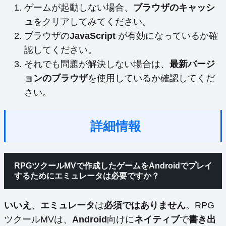
ゲームが起動しない場合、
ブラウザのキャッシ
ュ
をクリアしてみてください。
ブラウザの
JavaScript
が有効になっているか確
認してください。
それでも問題が解決しない場合は、
最新バージ
ョンのブラウザ
を使用しているか確認してくだ
さい。
詳細情報
RPGツクールMVで作成したゲームをAndroidでプレイ
するためにエミュレータは必要ですか？
いいえ
、
エミュレータ
は
必須ではありません
。RPG
ツクールMVは、
Android
向けに
ネイティブ
で
書き出