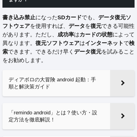
書き込み禁止
になった
SDカード
でも、
データ復元ソ
フトウェア
を使用すれば、
データ
を
復元
できる可能性
があります。ただし、
成功率
は
カードの状態
によって
異なります。
復元ソフトウェア
は
インターネット
で
検
索
できます。できるだけ早く
データ復元
を試みること
をお勧めします。
ディアボロの大冒険 android 起動：手
順と解決策ガイド
「remindo android」とは？使い方・設
定方法を徹底解説！