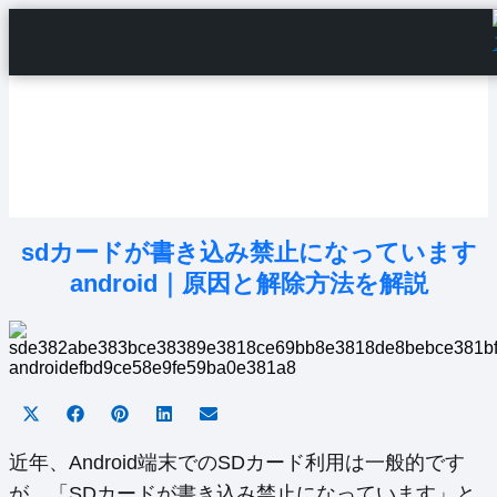
Home
Android Tutorials
Android Apps
Android Issues
Android Settings
Line
sdカードが書き込み禁止になっています
android｜原因と解除方法を解説
Share
Share
Share
Share
Share
on
on
on
on
on
X
Facebook
Pinterest
LinkedIn
Email
近年、Android端末でのSDカード利用は一般的です
(Twitter)
が、「SDカードが書き込み禁止になっています」と