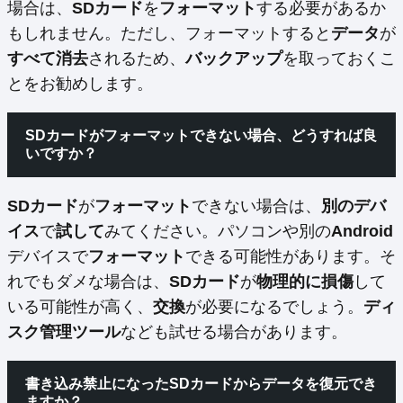
場合は、
SDカード
を
フォーマット
する必要があるか
もしれません。ただし、フォーマットすると
データ
が
すべて消去
されるため、
バックアップ
を取っておくこ
とをお勧めします。
SDカードがフォーマットできない場合、どうすれば良
いですか？
SDカード
が
フォーマット
できない場合は、
別のデバ
イス
で
試して
みてください。パソコンや別の
Android
デバイスで
フォーマット
できる可能性があります。そ
れでもダメな場合は、
SDカード
が
物理的に損傷
して
いる可能性が高く、
交換
が必要になるでしょう。
ディ
スク管理ツール
なども試せる場合があります。
書き込み禁止になったSDカードからデータを復元でき
ますか？