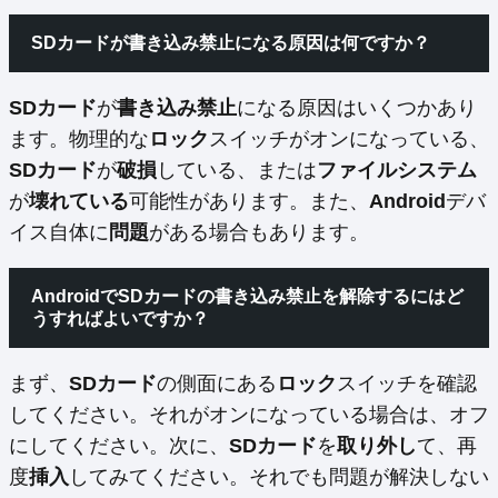
SDカードが書き込み禁止になる原因は何ですか？
SDカード
が
書き込み禁止
になる原因はいくつかあり
ます。物理的な
ロック
スイッチがオンになっている、
SDカード
が
破損
している、または
ファイルシステム
が
壊れている
可能性があります。また、
Android
デバ
イス自体に
問題
がある場合もあります。
AndroidでSDカードの書き込み禁止を解除するにはど
うすればよいですか？
まず、
SDカード
の側面にある
ロック
スイッチを確認
してください。それがオンになっている場合は、オフ
にしてください。次に、
SDカード
を
取り外し
て、再
度
挿入
してみてください。それでも問題が解決しない