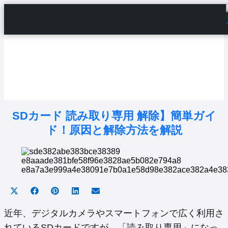
Home
Android Tutorials
Android Apps
Android Issues
Android Settings
Line
SDカード 読み取り専用 解除】簡単ガイ
ド！原因と解除方法を解説
Share
Share
Share
Share
Share
on
on
on
on
on
X
Facebook
Pinterest
LinkedIn
Email
近年、デジタルカメラやスマートフォンで広く利用さ
(Twitter)
れているSDカードですが、「読み取り専用」になっ