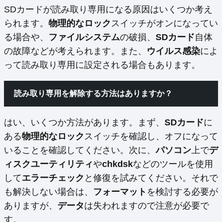
SDカードが読み取り専用になる原因はいくつか考え
られます。
物理的なロック
スイッチがオンになってい
る場合や、
ファイルシステム
の破損、
SDカード
自体
の故障などが考えられます。また、
ウイルス感染
によ
って読み取り専用に設定される場合もあります。
読み取り専用を解除する方法はありますか？
はい、いくつか方法があります。まず、
SDカード
に
ある
物理的なロック
スイッチを確認し、オフになって
いることを確認してください。次に、
パソコン
上で
デ
ィスクユーティリティ
や
chkdsk
などのツールを使用
して
エラーチェック
と修復を試みてください。それで
も解決しない場合は、
フォーマット
を検討する必要が
ありますが、
データ
は失われますので注意が必要で
す。