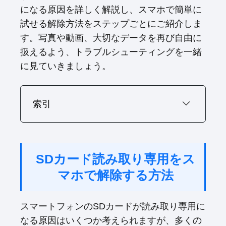
t
o
r
d
になる原因を詳しく解説し、スマホで簡単に
t
o
e
I
試せる解除方法をステップごとにご紹介しま
e
k
s
n
r
t
す。写真や動画、大切なデータを再び自由に
)
扱えるよう、トラブルシューティングを一緒
に見ていきましょう。
索引
SDカード読み取り専用をス
マホで解除する方法
スマートフォンのSDカードが読み取り専用に
なる原因はいくつか考えられますが、多くの