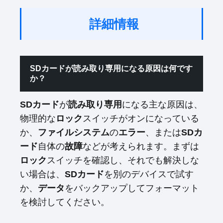
詳細情報
SDカードが読み取り専用になる原因は何です
か？
SDカード
が
読み取り専用
になる主な原因は、
物理的な
ロック
スイッチがオンになっている
か、
ファイルシステム
の
エラー
、または
SDカ
ード
自体の
故障
などが考えられます。まずは
ロック
スイッチを確認し、それでも解決しな
い場合は、
SDカード
を別のデバイスで試す
か、
データ
をバックアップしてフォーマット
を検討してください。