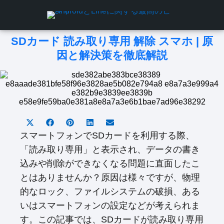
SDカード 読み取り専用 解除 スマホ | 原
因と解決策を徹底解説
S
S
S
S
S
h
h
h
h
h
スマートフォンでSDカードを利用する際、
a
a
a
a
a
「読み取り専用」と表示され、データの書き
r
r
r
r
r
e
e
e
e
e
込みや削除ができなくなる問題に直面したこ
o
o
o
o
o
とはありませんか？原因は様々ですが、物理
n
n
n
n
n
X
F
P
L
E
的なロック、ファイルシステムの破損、ある
(
a
i
i
m
T
c
n
n
a
いはスマートフォンの設定などが考えられま
w
e
t
k
i
す。この記事では、SDカードが読み取り専用
i
b
e
e
l