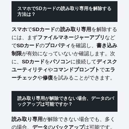
スマホでSDカードの読み取り専用を解除する
方法は？
スマホ
で
SDカード
の
読み取り専用
を解除する
には、まず
ファイルマネージャーアプリ
など
で
SDカード
の
プロパティ
を確認し、
書き込み
制限
が有効になっていないか確認します。次
に、
SDカード
を
パソコン
に接続して
ディスク
ユーティリティ
や
コマンドプロンプト
で
エラ
ーチェック
や
修復
を試みることができます。
読み取り専用が解除できない場合、データのバ
ックアップは可能ですか？
読み取り専用
が解除できない場合でも、多く
の場合、
データ
の
バックアップ
は可能です。