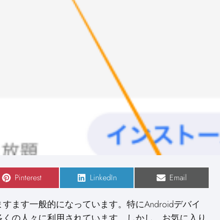
S
Pinterest
S
LinkedIn
S
Email
h
h
h
a
a
a
r
r
r
ます一般的になっています。特にAndroidデバイ
e
e
e
o
o
o
多くの人々に利用されています。しかし、お気に入り