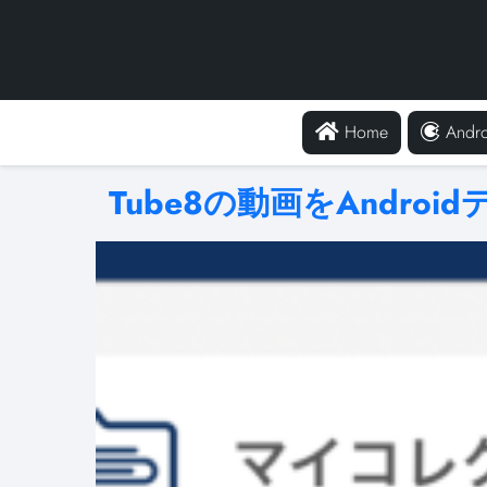
Home
Andro
Tube8の動画をAndr