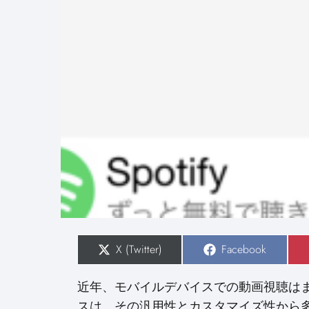
S
X (Twitter)
S
Facebook
h
h
a
a
r
r
近年、モバイルデバイスでの動画視聴はます
e
e
o
o
スは、その汎用性とカスタマイズ性から