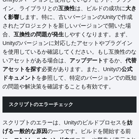
イン、ライブラリとの
互換性
は、ビルドの成功に
大き
く影響
します。特に、古いバージョンのUnityで作成
されたプロジェクトを新しいバージョンで開いた場
合、
互換性の問題が発生
しやすくなります。まず、
Unityのバージョンに対応したアセットやプラグイン
を使用しているか確認してください。もし互換性のな
いアセットがある場合は、
アップデート
するか、
代替
アセットを探す
必要があります。また、Unityの
公式
ドキュメント
を参照して、特定のバージョンでの既知
の問題や解決策を確認することも有効です。
スクリプトのエラーチェック
スクリプトのエラーは、Unityのビルドプロセスを
妨
げる一般的な原因
の一つです。ビルドを開始する前