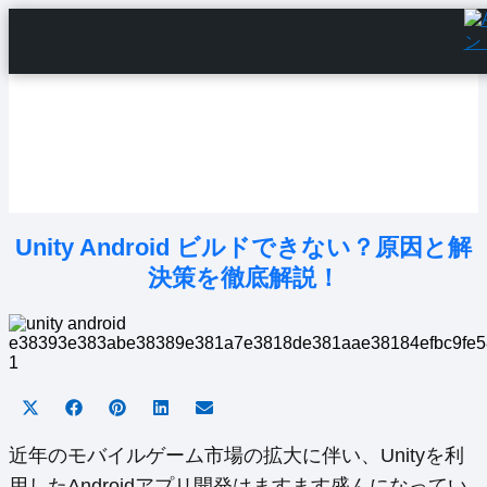
Home
Android Tutorials
Android Apps
Android Issues
Android Settings
Line
Unity Android ビルドできない？原因と解
決策を徹底解説！
Share
Share
Share
Share
Share
on
on
on
on
on
X
Facebook
Pinterest
LinkedIn
Email
近年のモバイルゲーム市場の拡大に伴い、Unityを利
(Twitter)
用したAndroidアプリ開発はますます盛んになってい