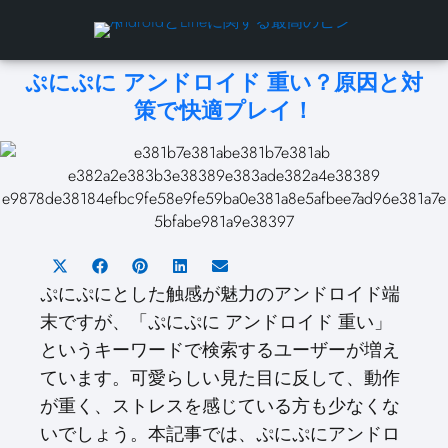
ぷにぷに アンドロイド 重い？原因と対
策で快適プレイ！
S
S
S
S
S
h
h
h
h
h
ぷにぷにとした触感が魅力のアンドロイド端
a
a
a
a
a
末ですが、「ぷにぷに アンドロイド 重い」
r
r
r
r
r
というキーワードで検索するユーザーが増え
e
e
e
e
e
ています。可愛らしい見た目に反して、動作
o
o
o
o
o
が重く、ストレスを感じている方も少なくな
n
n
n
n
n
X
F
P
L
E
いでしょう。本記事では、ぷにぷにアンドロ