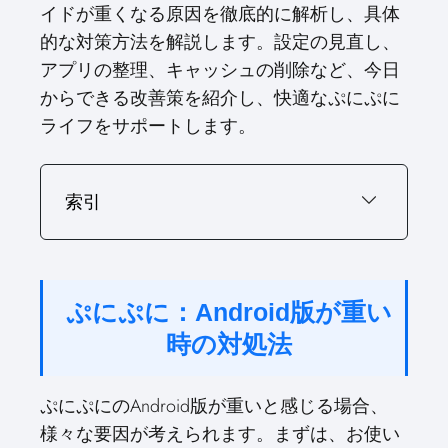
(
a
i
i
m
イドが重くなる原因を徹底的に解析し、具体
T
c
n
n
a
的な対策方法を解説します。設定の見直し、
w
e
t
k
i
アプリの整理、キャッシュの削除など、今日
i
b
e
e
l
からできる改善策を紹介し、快適なぷにぷに
t
o
r
d
t
o
e
I
ライフをサポートします。
e
k
s
n
r
t
)
索引
ぷにぷに：Android版が重い
時の対処法
ぷにぷにのAndroid版が重いと感じる場合、
様々な要因が考えられます。まずは、お使い