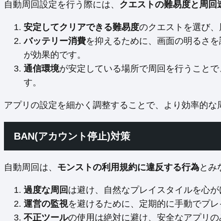
自動周回設定を行う際には、
クエストの難易度と周回
安定してクリアできる難易度
のクエストを選び、
バッテリー消費
を抑えるために、画面の明るさを
が効果的です。
通信環境
が安定している場所で周回を行うことで
す。
アプリの設定を細かく調整することで、より効率的な
BAN(アカウント停止)対策
自動周回は、
モンストの利用規約に違反する行為
とみ
過度な周回
は避け、自然なプレイスタイルを心が
運営の監視
を避けるために、定期的に手動でプレ
不正ツール
の使用は絶対に避け、安全なアプリの