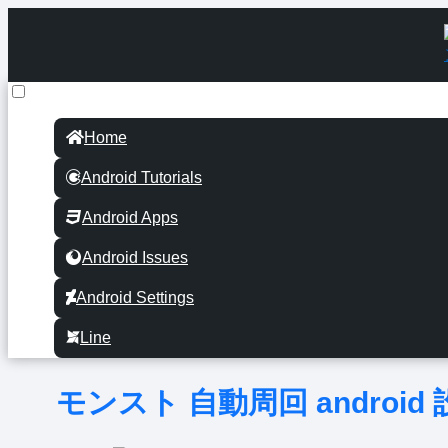
Home
Android Tutorials
Android Apps
Android Issues
Android Settings
Line
モンスト 自動周回 andro