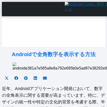
Home
Android Tutorials
Android Apps
Android Issues
Android Settings
Line
Androidで全角数字を表示する方法
Share
Share
Share
Share
Share
on
on
on
on
on
X
Facebook
Pinterest
LinkedIn
Email
近年、Androidアプリケーション開発において、数字
(Twitter)
の全角表示に関する需要が高まっています。特に、デ
ザインの統一性や特定の文化的背景を考慮する際、半