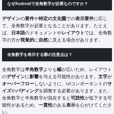
なぜAndroidで全角数字が必要なのですか？
デザイン
の
要件
や
特定の文化圏
での
表示要件
に応じ
て、全角数字が必要となることがあります。たとえ
ば、
日本語
のドキュメントや
レイアウト
では、全角数
字の方が
視覚的
に
自然
に見える場合があります。
全角数字を表示する際の注意点は？
全角数字は
半角数字
よりも
幅
が広いため、レイアウト
の
デザイン
に
影響
を与える可能性があります。
文字
が
オーバーフロー
しないように、UIコンポーネントの
サ
イズ
や
パディング
を調整する必要があります。また、
全角数字と半角数字が混在すると
可読性
が低下する可
能性があるため、
一貫性
のある
表示
を心がけてくださ
い。