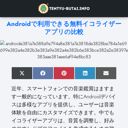
Androidで利用できる無料イコライザー
アプリの比較
S
X
S
F
S
P
S
L
S
E
h
(
h
a
h
i
h
i
h
m
a
T
a
c
a
n
a
n
a
a
近年、スマートフォンでの音楽鑑賞はますま
r
w
r
e
r
t
r
k
r
i
e
i
e
b
e
e
e
e
e
l
す一般的になっています。特にAndroidデバイ
o
t
o
o
o
r
o
d
o
n
t
n
o
n
e
n
I
n
スは多様なアプリを提供し、ユーザーは音楽
e
k
s
n
r
t
体験を自由にカスタマイズできます。中でも
)
イコライザーアプリは、音質を調整し、好み