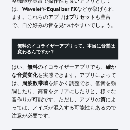
整機能が豊富で操作性も良いアプリとして
は、
Wavelet
や
Equalizer FX
などが挙げられ
ます。これらのアプリは
プリセット
も豊富
で、自分好みの音を見つけやすいでしょう。
無料のイコライザーアプリって、本当に音質は
変わるんですか？
はい、
無料
のイコライザーアプリでも、
確か
な音質変化
を実感できます。アプリによって
は、
周波数帯域
を細かく調整でき、低音を強
調したり、高音をクリアにしたりと、様々な
音作りが可能です。ただし、アプリの
質
によ
っては、ノイズが混入する可能性もあるので
注意が必要です。