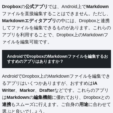
Dropbox
の
公式アプリ
では、Android上で
Markdown
ファイルを直接編集することはできません。ただし、
Markdownエディタアプリ
の中には、Dropboxと連携
してファイルを編集できるものがあります。これらの
アプリを利用することで、Dropbox上のMarkdownフ
ァイルを編集可能です。
AndroidでDropboxのMarkdownファイルを編集するお
すすめのアプリはありますか？
AndroidでDropbox上のMarkdownファイルを編集でき
るアプリはいくつかありますが、おすすめは
iA
Writer
、
Markor
、
Drafter
などです。これらのアプリ
は
Markdown
の
編集機能
に優れており、Dropboxとの
連携
もスムーズに行えます。ご自身の
用途
に合わせて
選ぶと良いでしょう。