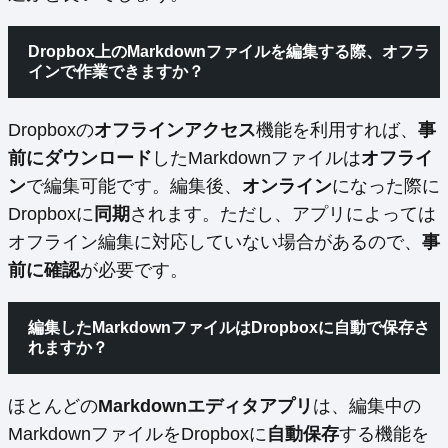
Dropbox上のMarkdownファイルを編集する際、オフラ
インで作業できますか？
Dropboxの
オフラインアクセス
機能を利用すれば、
事
前にダウンロード
したMarkdownファイルは
オフライ
ン
で編集可能です。編集後、
オンライン
になった際に
Dropboxに
同期
されます。ただし、アプリによっては
オフライン編集に対応していない場合があるので、
事
前に確認
が必要です。
編集したMarkdownファイルはDropboxに自動で保存さ
れますか？
ほとんどの
Markdownエディタアプリ
は、編集中の
MarkdownファイルをDropboxに
自動保存
する機能を