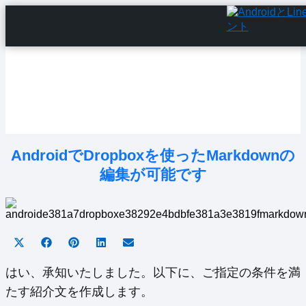
Home
Android Tutorials
Android Apps
Android Issues
Android Settings
Line
AndroidでDropboxを使ったMarkdownの
編集が可能です
Share
Share
Share
Share
Share
on
on
on
on
on
X
Facebook
Pinterest
LinkedIn
Email
はい、承知いたしました。以下に、ご指定の条件を満
(Twitter)
たす紹介文を作成します。