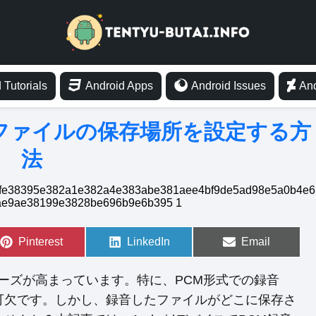
 Tutorials
Android Apps
Android Issues
And
したファイルの保存場所を設定する方
法
S
Pinterest
S
LinkedIn
S
Email
h
h
h
a
a
a
r
r
r
のニーズが高まっています。特に、PCM形式での録音
e
e
e
o
o
o
可欠です。しかし、録音したファイルがどこに保存さ
n
n
n