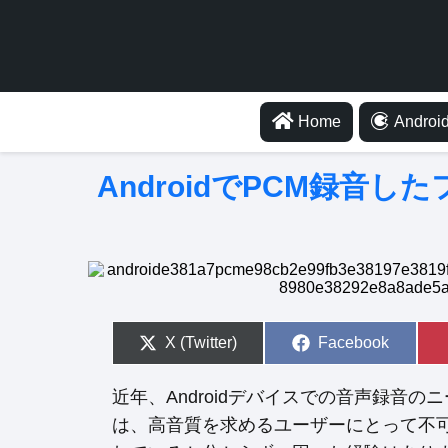
Home
Android
AndroidでPCM録音
S
X (Twitter)
S
Facebook
h
h
a
a
r
r
近年、Androidデバイスでの音声録音
e
e
o
o
は、高音質を求めるユーザーにとって不
n
n