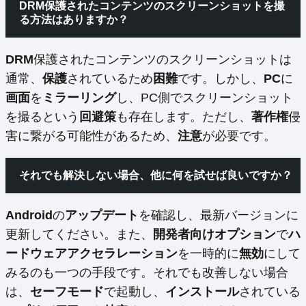
DRM保護されたコンテンツのスクリーンショットを撮
る方法はありますか？
DRM
保護されたコンテンツのスクリーンショットは
通常、
保護
されているため
困難
です。しかし、
PC
に
画面
を
ミラーリング
し、PC側でスクリーンショット
を撮るという
回避策
も存在します。ただし、
著作権
侵
害に繋がる可能性があるため、
注意
が必要です。
それでも解決しない場合、他に何を試せば良いですか？
Android
の
アップデート
を確認し、最新バージョンに
更新してください。また、
開発者向けオプション
で
ハ
ードウェアアクセラレーション
を一時的に
無効
にして
みるのも一つの手段です。それでも改善しない場合
は、
セーフモード
で起動し、
インストール
されている