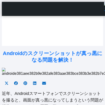
Home
Android Tutorials
Android Apps
Android Issues
Android Settings
Line
Androidのスクリーンショットが真っ黒に
なる問題を解決！
Share
Share
Share
Share
Share
on
on
on
on
on
X
Facebook
Pinterest
LinkedIn
Email
近年、Androidスマートフォンでスクリーンショット
(Twitter)
を撮ると、画面が真っ黒になってしまうという問題が