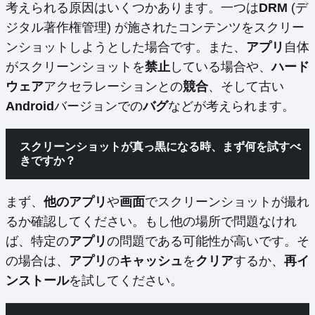
考えられる原因はいくつかあります。一つは
DRM
(デ
ジタル著作権管理) が施されたコンテンツをスクリー
ンショットしようとした場合です。また、
アプリ
自体
がスクリーンショットを
禁止
している場合や、
ハード
ウェア
アクセラレーションとの
競合
、そして古い
Android
バージョンでの
バグ
などが考えられます。
スクリーンショットが真っ黒になる時、まず何を試すべ
きですか？
まず、
他のアプリ
や
画面
でスクリーンショットが撮れ
るか確認してください。もし他の場所で問題なけれ
ば、特定の
アプリ
の問題である可能性が高いです。そ
の場合は、
アプリ
の
キャッシュ
を
クリア
するか、
再イ
ンストール
を試してください。