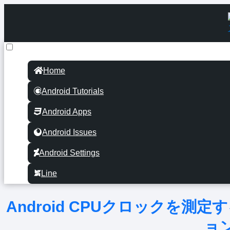
Home
Android Tutorials
Android Apps
Android Issues
Android Settings
Line
Android CPUクロックを
ョ