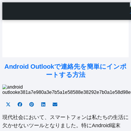
Home
Android Tutorials
Android Apps
Android Issues
Android Settings
Line
Android Outlookで連絡先を簡単にインポ
ートする方法
Share
Share
Share
Share
Share
on
on
on
on
on
X
Facebook
Pinterest
LinkedIn
Email
現代社会において、スマートフォンは私たちの生活に
(Twitter)
欠かせないツールとなりました。特にAndroid端末