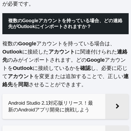
が必要です。
複数のGoogleアカウントを持っている場合、どの連絡
先がOutlookにインポートされますか？
複数の
Google
アカウントを持っている場合は、
Outlook
に接続した
アカウント
に関連付けられた
連絡
先
のみがインポートされます。どの
Google
アカウン
トを
Outlook
に接続しているかを
確認
し、必要に応じ
て
アカウント
を変更または追加することで、正しい
連
絡先
を
同期
させることができます。
Android Studio 2.1対応版リリース！最
新のAndroidアプリ開発に挑戦しよう