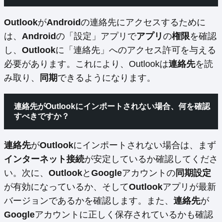
Outlook
が
Android
の連絡先にアクセスするために
は、
Android
の「設定」アプリで
アプリ
の
権限
を確認
し、
Outlook
に「連絡先」へのアクセス許可を与える
必要があります。これにより、Outlookは
連絡先
を読
み取り、
同期
できるようになります。
連絡先がOutlookにインポートされない場合、何を確認
すべきですか？
連絡先
が
Outlook
にインポートされない場合は、まず
インターネット接続
が安定しているか確認してくださ
い。次に、
Outlook
と
Google
アカウントの
同期設定
が有効になっているか、そして
Outlook
アプリが最新
バージョンであるかを確認します。また、
連絡先
が
Google
アカウントに正しく保存されているかも確認