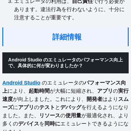
エミュレータの利用は、
自己責任
で行う必要が
あります。違法行為を行わないように、十分に
注意することが重要です。
詳細情報
Android Studio のエミュレータのパフォーマンス向上
で、具体的に何が変わりましたか？
Android Studio
のエミュレータの
パフォーマンス向
上
により、
起動時間
が大幅に短縮され、
アプリ
の
実行
速度
が向上しました。これにより、
開発者
はより
スム
ーズ
に
アプリ
の
テスト
と
デバッグ
を行えるようになり
ました。また、
リソース
の
使用量
が最適化され、より
多くの
デバイス
を
同時に
エミュレートできるようにな