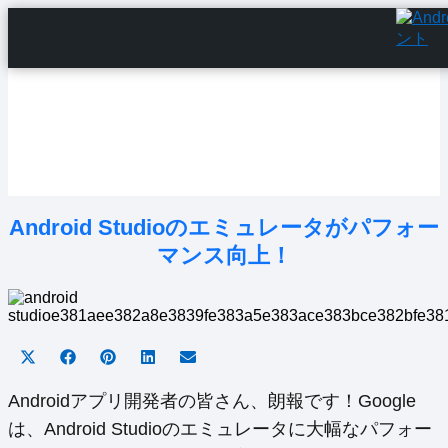
Home
Android Tutorials
Android Apps
Android Issues
Android Settings
Line
Android Studioのエミュレータがパフォー
マンス向上！
Share
Share
Share
Share
Share
on
on
on
on
on
X
Facebook
Pinterest
LinkedIn
Email
Androidアプリ開発者の皆さん、朗報です！Google
(Twitter)
は、Android Studioのエミュレータに大幅なパフォー