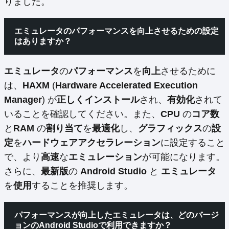
りました。
エミュレータのパフォーマンスを向上させるための設定
はありますか？
エミュレータ
の
パフォーマンス
を
向上
させるために
は、
HAXM
(
Hardware Accelerated Execution
Manager
) が
正しくインストール
され、
有効化
されて
いることを確認してください。また、
CPU
の
コア数
と
RAM
の
割り当て
を
最適化
し、
グラフィックス
の
設
定
を
ハードウェアアクセラレーション
に設定すること
で、より
高速
な
エミュレーション
が可能になります。
さらに、
最新版
の
Android Studio
と
エミュレータ
を
使用
することを推奨します。
パフォーマンスが向上したエミュレータは、どのバージ
ョンのAndroid Studioで利用できますか？