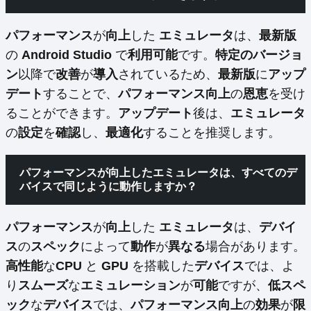
パフォーマンス
が
向上
した
エミュレータ
は、
最新版
の
Android Studio
で
利用可能
です。
特定のバージョ
ン
以降で
改善
が
導入
されているため、
最新版
に
アップ
デート
することで、
パフォーマンス向上
の
恩恵
を受け
ることができます。
アップデート
後は、
エミュレータ
の
設定
を
確認
し、
最適化
することを推奨します。
パフォーマンスが向上したエミュレータは、すべてのデ
バイスで同じように動作しますか？
パフォーマンス
が
向上
した
エミュレータ
は、
デバイ
ス
の
スペック
によって
動作
が
異なる
場合があります。
高性能
な
CPU
と
GPU
を搭載した
デバイス
では、よ
り
スムーズ
な
エミュレーション
が
可能
ですが、
低スペ
ック
な
デバイス
では、
パフォーマンス向上
の
効果
が
限