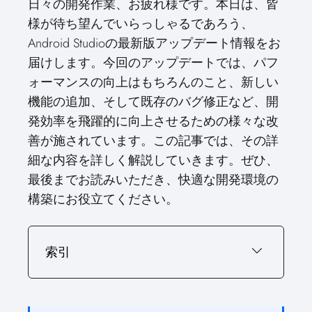
日々の開発作業、お疲れ様です。本日は、皆
o
t
o
o
o
r
o
d
o
n
t
n
o
n
e
n
I
n
様が待ち望んでいらっしゃるであろう、
e
k
s
n
r
t
Android Studioの最新版アップデート情報をお
)
届けします。今回のアップデートでは、パフ
ォーマンスの向上はもちろんのこと、新しい
機能の追加、そして既存のバグ修正など、開
発効率を飛躍的に向上させるための様々な改
善が施されています。この記事では、その詳
細な内容を詳しく解説していきます。ぜひ、
最後までお読みいただき、快適な開発環境の
構築にお役立てください。
索引