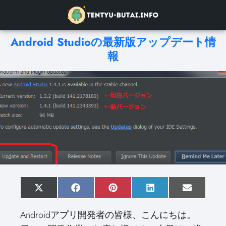
Android Studioの最新版アップデート情
報
S
X
S
F
S
P
S
L
S
E
h
(
h
a
h
i
h
i
h
m
a
T
a
c
a
n
a
n
a
a
Androidアプリ開発者の皆様、こんにちは。
r
w
r
e
r
t
r
k
r
i
e
i
e
b
e
e
e
e
e
l