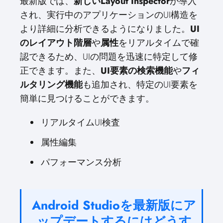
最新版では、
新しいLayout Inspector
が導入
され、実行中のアプリケーションのUI構造を
より詳細に分析できるようになりました。
UI
のレイアウト階層
や
属性
をリアルタイムで確
認できるため、UIの問題を迅速に特定して修
正できます。また、
UI要素の検索機能
や
フィ
ルタリング機能
も追加され、特定のUI要素を
簡単に見つけることができます。
リアルタイムUI検査
属性編集
パフォーマンス分析
Android Studioを最新版にア
ップデートするにはどうす