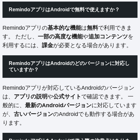
RemindoアプリはAndroidで無料で使えますか？
Remindoアプリの
基本的な機能
は
無料
で利用できま
す。 ただし、
一部の高度な機能
や
追加コンテンツ
を
利用するには、
課金
が必要となる場合があります。
RemindoアプリはAndroidのどのバージョンに対応し
ていますか？
Remindoアプリが対応しているAndroidのバージョン
は、
アプリの説明
や
公式サイト
で確認できます。 一
般的に、
最新のAndroidバージョン
に対応しています
が、
古いバージョン
のAndroidでも動作する場合があ
ります。