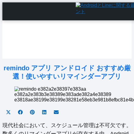
Home
Android Tutorials
Android Apps
Android Issues
Android Settings
Line
remindo アプリ アンドロイド おすすめ厳
選！使いやすいリマインダーアプリ
Share
Share
Share
Share
Share
on
on
on
on
on
X
Facebook
Pinterest
LinkedIn
Email
現代社会において、スケジュール管理は不可欠です。
(Twitter)
数多くのリマインダーアプリが存在する中、Android